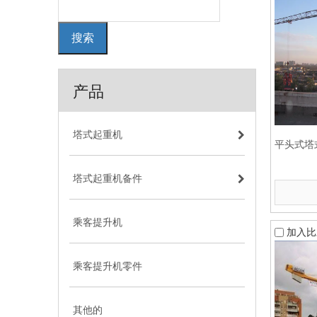
搜索
产品
塔式起重机
平头式塔式
塔式起重机备件
乘客提升机
加入比
乘客提升机零件
其他的