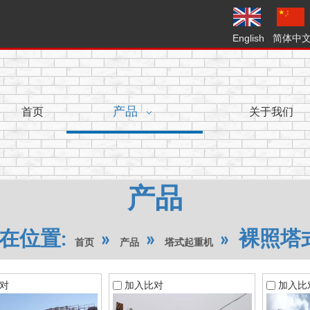
English
简体中
首页
产品
关于我们
产品
在位置:
»
»
»
裸照塔
首页
产品
塔式起重机
对
加入比对
加入比