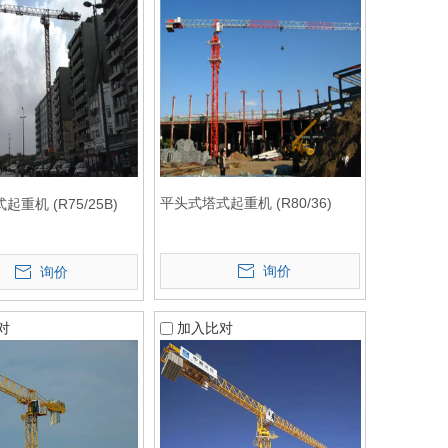
平头式塔式起重机 (R80/36)
重机 (R75/25B)
询价
询价
对
加入比对