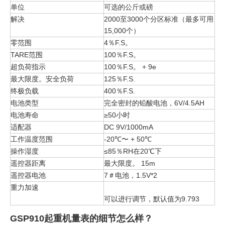
单位
可选的公斤或磅
解决
2000至3000个分区标准（最多可用
15,000个）
零范围
4％F.S。
TARE范围
100％F.S。
超负荷指示
100％F.S。 + 9e
最大限度。安全负荷
125％F.S.
终极负载
400％F.S.
电池类型
完全密封的铅酸电池，6V/4.5AH
电池寿命
≥50小时
适配器
DC 9V/1000mA
工作温度范围
-20℃〜 + 50℃
操作湿度
≤85％RH在20℃下
遥控器距离
最大限度。 15m
遥控器电池
7＃电池，1.5V*2
重力加速
可以进行调节，默认值为9.793
GSP910起重机量表的细节怎么样？