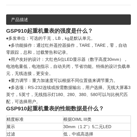
产品描述
GSP910起重机量表的强度是什么？
♦多发单位：可选的千克，LB，kg是默认单元。
♦多功能操作：通过红外遥控器操作，TARE，TARE，零，自动
零跟踪，总和，过载警告和记录。
♦用户友好的设计：大红色5位LED显示器（数字高度30mm），
电池电量低，电池指示，自动关闭，节省功能。特殊的设计负载单
元，无线连接，更安全。
♦重力调节：重力加速度可以根据不同位置值来调节重力。
♦多选项：RS-232连续或按需数据输出，用户选择。无线大屏幕3
英寸，5英寸，无线指示灯180、280、380、580可以与比例尺匹
配，可选择用户。
GSP910起重机量表的性能数据是什么？
精度标准
根据OIML III类
展示
30mm（1.2'’）5二元LED
过滤
低，中或高选择