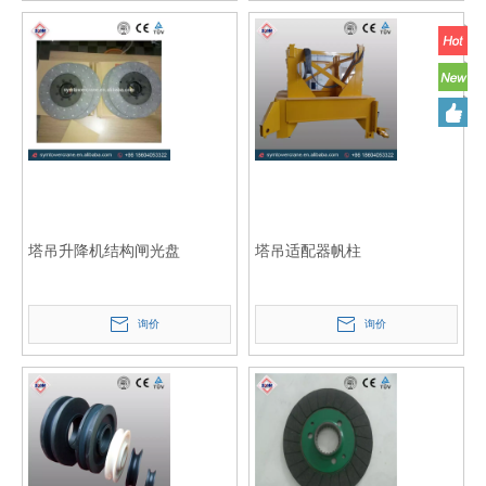
塔吊升降机结构闸光盘
塔吊适配器帆柱
询价
询价