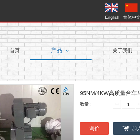
English
简体中
首页
产品
关于我们
95NM/4KW高质量台
数量：
询价
加