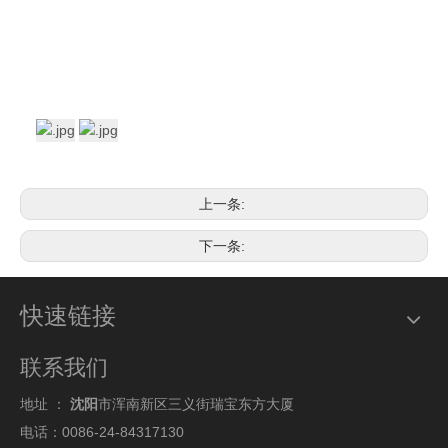
上一条:
下一条:
快速链接
联系我们
地址 ：
沈阳
市浑南新区三义街瑞宝东方大厦
电话：0086-24-84317130