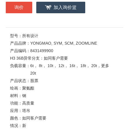
询价
加入询价篮
型号：
所有设计
产品品牌：
YONGMAO, SYM, SCM, ZOOMLINE
产品编码：
8431499900
H3 36B异常分支：
如同客户需要
负载容量：
6t， 8t， 10t， 12t， 16t， 18t， 20t，更多
20t
产品状态：
股票
绘画：
聚氨酯
材料：
钢
功能：
高质量
应用：
塔吊
颜色：
如同客户需要
情况：
新