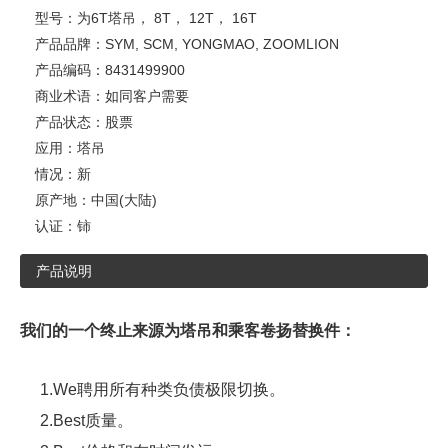
型号：
为6T塔吊， 8T， 12T， 16T
产品品牌：
SYM, SCM, YONGMAO, ZOOMLION
产品编码：
8431499900
商业术语：
如同客户需要
产品状态：
股票
应用：
塔吊
情况：
新
原产地：
中国(大陆)
认证：
铈
产品说明
我们的一个终止来源为塔吊和乘客卷扬替换件：
1.We聘用所有种类负债极限切换。
2.Best质量。