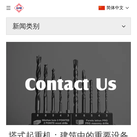
简体中文
新闻类别
塔式起重机：建筑中的重要设备