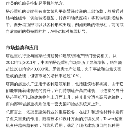
作员的机舱是控制起重机的地方。
塔起重机的尖端带有由繁荣和平衡臂绳传递的上部负载，然后通过
结构性组件（例如转塔框架，转盘和轴承座椅）将其转移到塔结构
中。自升塔顶部可以以各种形式出现，例如截断的锥形柱，前向或
向后倾斜的截短圆柱柱，A框架和对角线括号。
市场趋势和应用
塔起重机行业与国家经济趋势和建筑/房地产部门密切相关。从
2010年到2011年，中国的塔起重机市场经历了显着增长，销售额
超过2010年的40,000辆。尽管房地产法规，火车事故和自然灾害
造成的放缓，但该市场的增长率超过10％。
塔架的起重机广泛用于各种建筑项目，包括建筑物和桥梁。由于它
们能够随着建筑物的提升，它们特别适合高层建筑。可连接的自升
塔起重机可以随建筑物的上升而上升，使其非常适合高层建筑物，
而内部攀岩起重机则使用一套支架和抬起系统来上升。
总而言之，塔架是建筑行业的重要设备，在提升和运输材料中发挥
了至关重要的作用。随着技术和设计方面的持续发展，Tower起重
机变得越来越有效，可靠和通用，满足了现代建筑项目的各种需