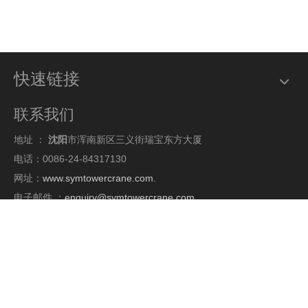
快速链接
联系我们
地址 ：
沈阳
市浑南新区三义街瑞宝东方大厦
电话：0086-24-84317130
网址：
www.symtowercrane.com.
电子邮件 ：
enquiry@symtowercrane.com
你的建议