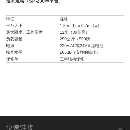
技术规格（SP-200单平台）
特征
规格
平台大小
1.8m（l）x 0.7m（w）
最大限度。工作高度
12米（39英尺）
负载容量
250公斤（550磅）
电源
220V AC或24V直流电池
噪音水平
≤65dB（安静的操作）
保修单
三年结构保修
快速链接