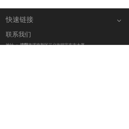
快速链接
联系我们
地址 ：
沈阳
市浑南新区三义街瑞宝东方大厦
电话：0086-24-84317130
网址：
www.symtowercrane.com.
电子邮件 ：
enquiry@symtowercrane.com
你的建议