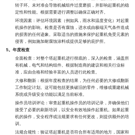
转子环。未对准会导致机械组件过度磨损，并影响起重机的稳
定性和性能。根据需要进行调整以确保正确对齐。
环境因素：评估环境因素（例如风，雨水和温度变化）对起重
机操作的影响。检查是否有腐蚀，进水或由极端天气条件造成
的损害的任何迹象。采取适当的措施来保护起重机免受元素的
侵害，例如施加耐腐蚀涂料或提供足够的庇护所。
5。年度检查
全面检查：对整个塔起重机进行彻底的，深入的检查，涵盖所
有机械，电气和结构组件。根据制造商的建议和相关行业标
准，应由合格和经验丰富的人员进行此检查。
大修和翻新：根据年度检查的结果，为任何必要的大修或翻新
工作制定计划。这可能包括更换破旧的零件，维修或重建机械
系统或升级安全功能以满足当前标准。
操作员培训评论：审查起重机操作员的培训记录，并确保他们
接受了必要的刷新培训，以安全有效地操作起重机。如果起重
机的操作，安全程序或法规要求有任何更改，则提供额外的培
训。
法规合规性：验证塔起重机是否符合所有适用的地方，国家和