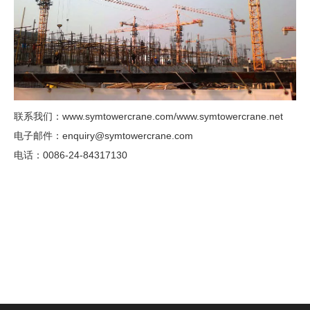
联系我们：www.symtowercrane.com/www.symtowercrane.net
电子邮件：enquiry@symtowercrane.com
电话：0086-24-84317130