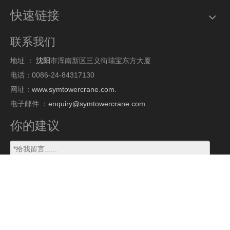
快速链接
联系我们
地址 ：
沈阳
市浑南新区三义街瑞宝东方大厦
电话：0086-24-84317130
网址：
www.symtowercrane.com.
电子邮件 ：
enquiry@symtowercrane.com
你的建议
提交