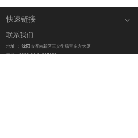
快速链接
联系我们
地址 ：
沈阳
市浑南新区三义街瑞宝东方大厦
电话：0086-24-84317130
网址：
www.symtowercrane.com.
电子邮件 ：
enquiry@symtowercrane.com
你的建议