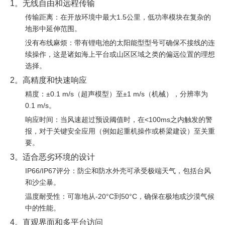
1。无线自由和远程传输
传输距离：在开放环境中最大1.5公里，低功率模块在复杂的
地形中延伸范围。
没有布线麻烦：带有锂电池的太阳能型型号可确保不接线的连
续操作，这是诸如海上平台或山区区域之类的偏远位置的理想
选择。
2。高精度和快速响应
精度：±0.1 m/s（超声模型）至±1 m/s（机械），分辨率为
0.1 m/s。
响应时间：当风速超过预设阈值时，在<100ms之内触发的警
报，对于关键安全应用（例如起重机操作或桥梁建设）至关重
要。
3。适合恶劣环境的设计
IP66/IP67评分：防尘和防水外壳可承受极端天气，包括台风
和沙尘暴。
温度耐受性：可靠地从-20°C到50°C，确保在极地或沙漠气候
中的性能。
4。直观界面和多平台访问