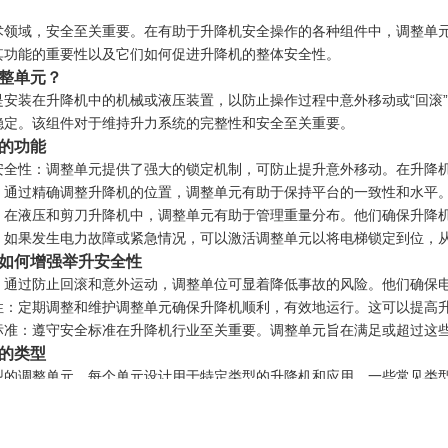
术领域，安全至关重要。在有助于升降机安全操作的各种组件中，调整单元
其功能的重要性以及它们如何促进升降机的整体安全性。
整单元？
是安装在升降机中的机械或液压装置，以防止操作过程中意外移动或“回滚
稳定。该组件对于维持升力系统的完整性和安全至关重要。
的功能
安全性：调整单元提供了强大的锁定机制，可防止提升意外移动。在升降
：通过精确调整升降机的位置，调整单元有助于保持平台的一致性和水平
：在液压和剪刀升降机中，调整单元有助于管理重量分布。他们确保升降
：如果发生电力故障或紧急情况，可以激活调整单元以将电梯锁定到位，
如何增强举升安全性
：通过防止回滚和意外运动，调整单位可显着降低事故的风险。他们确保
性：定期调整和维护调整单元确保升降机顺利，有效地运行。这可以提高
标准：遵守安全标准在升降机行业至关重要。调整单元旨在满足或超过这
的类型
型的调整单元，每个单元设计用于特定类型的升降机和应用。一些常见类
单元：使用液压将升降机锁定到位。它们通常用于液压升降机和剪刀升降
单元：这些依赖于机械组件，例如齿轮，杠杆和弹簧来提供锁定机制。它
单元：使用传感器和电子控件来监视和调整升降机的位置。它们提供高精