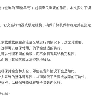
（也称为“调整单元”）起着至关重要的作用。本文探讨了调
”。它充当制动器或锁定机构，确保升降机保持稳定并在指定
机承载重载或在高流量区域运行的情况下，这尤其重要。
。这样可以确保对用户的平稳舒适的骑行。
机可以处理不同的负载，而不会损害其结构完整性。
从而防止其掉落或无法控制地移动。
电梯保持稳定和安全，即使在意外情况下也是如此。
升力系统的整体可靠性，从而降低了故障或故障的可能性。
些标准，以确保升降机在安全参数内运行。
型包括：
机中。
们通常在较旧的升力模型或液压不可行的应用中发现。
度，通常用于现代升降机系统。